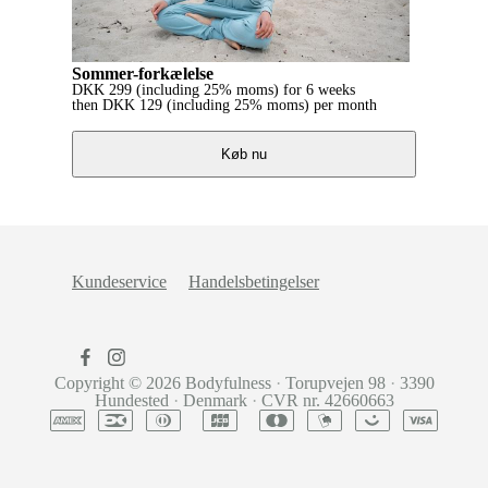
Sommer-forkælelse
DKK
299
(including 25% moms)
for 6 weeks
then
DKK
129
(including 25% moms)
per month
Køb nu
Kundeservice
Handelsbetingelser
Copyright © 2026
Bodyfulness
·
Torupvejen 98
·
3390
Hundested
·
Denmark
·
CVR nr. 42660663