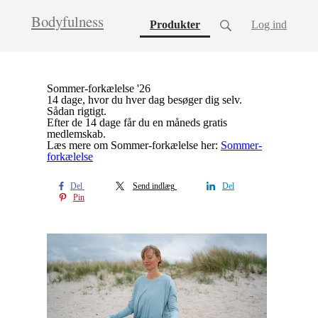
Bodyfulness
(current)
Produkter
Log ind
Sommer-forkælelse '26
14 dage, hvor du hver dag besøger dig selv.
Sådan rigtigt.
Efter de 14 dage får du en måneds gratis
medlemskab.
Læs mere om Sommer-forkælelse her:
Sommer-
forkælelse
Del
Send indlæg
Del
Pin